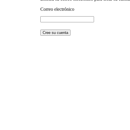
Correo electrónico
NAV
A domicilio
Forma de pago
Cookie
Aviso Legal
MI CUENTA