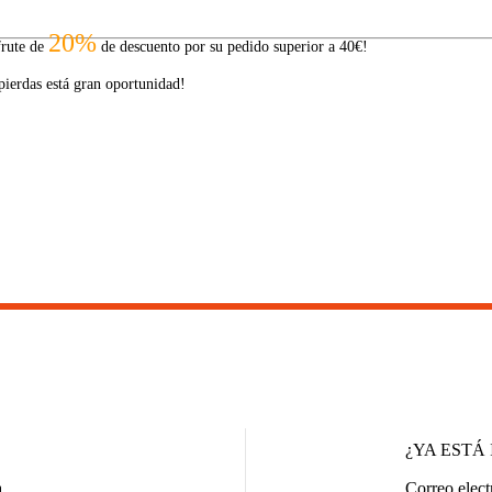
20%
frute de
de descuento por su pedido superior a 40€!
pierdas está gran oportunidad!
¿YA ESTÁ 
.
Correo elect