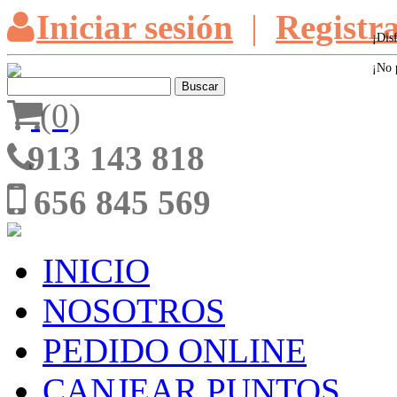
Iniciar sesión
|
Registr
¡Dis
¡No 
(0)
913 143 818
656 845 569
INICIO
NOSOTROS
PEDIDO ONLINE
CANJEAR PUNTOS